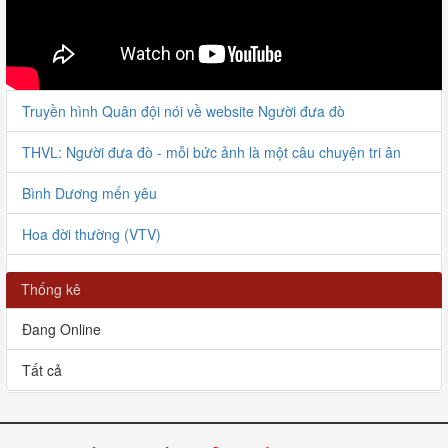
Truyền hình Quân đội nói về website Người đưa đò
THVL: Người đưa đò - mỗi bức ảnh là một câu chuyện tri ân
Bình Dương mến yêu
Hoa đời thường (VTV)
Người đưa đò giao lưu với VOV
Thống kê
Bàn giao HCLS Lê Tiến Bình tại Thanh Hóa
Đang Online
Bàn giao 6 HCLS tại Nghị Lộc
Tất cả
Chuyện kể Người đưa đò
Người đưa đò tình nguyện