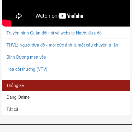
Truyền hình Quân đội nói về website Người đưa đò
THVL: Người đưa đò - mỗi bức ảnh là một câu chuyện tri ân
Bình Dương mến yêu
Hoa đời thường (VTV)
Người đưa đò giao lưu với VOV
Thống kê
Bàn giao HCLS Lê Tiến Bình tại Thanh Hóa
Đang Online
Bàn giao 6 HCLS tại Nghị Lộc
Tất cả
Chuyện kể Người đưa đò
Người đưa đò tình nguyện