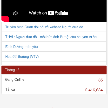
Truyền hình Quân đội nói về website Người đưa đò
THVL: Người đưa đò - mỗi bức ảnh là một câu chuyện tri ân
Bình Dương mến yêu
Hoa đời thường (VTV)
Người đưa đò giao lưu với VOV
Thống kê
Bàn giao HCLS Lê Tiến Bình tại Thanh Hóa
85
Đang Online
Bàn giao 6 HCLS tại Nghị Lộc
2,416,634
Tất cả
Chuyện kể Người đưa đò
Người đưa đò tình nguyện