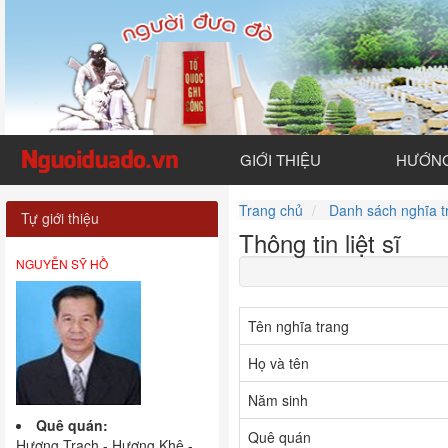
GIỚI THIỆU
HƯỚNG
Trang chủ
Danh sách nghĩa t
Tự giới thiệu
Thông tin liệt sĩ
NGUYỄN SỸ HỒ
Tên nghĩa trang
Họ và tên
Năm sinh
Quê quán:
Quê quán
Hương Trạch - Hương Khê -