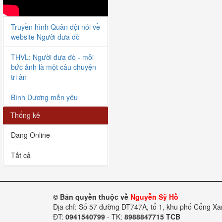
Truyền hình Quân đội nói về
website Người đưa đò
THVL: Người đưa đò - mỗi
bức ảnh là một câu chuyện
tri ân
Bình Dương mến yêu
Thống kê
Hoa đời thường (VTV)
Đang Online
Người đưa đò giao lưu với
VOV
Tất cả
Bàn giao HCLS Lê Tiến
Bình tại Thanh Hóa
© Bản quyền thuộc về
Nguyễn Sỹ Hồ
Bàn giao 6 HCLS tại Nghị
Địa chỉ: Số 57 đường DT747A, tổ 1, khu phố Cổng X
Lộc
ĐT:
0941540799
- TK:
8988847715 TCB