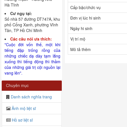
Hà Tĩnh
Cấp bậc/chức vụ
Cư ngụ tại:
Đơn vị lúc hi sinh
Số nhà 57 đường DT747A, khu
phố Cổng Xanh, phường Vĩnh
Ngày hi sinh
Tân, TP Hồ Chí Minh
Các câu nói ưa thích:
Vị trí mộ
"Cuộc đời vốn thế, một khi
Mô tả thêm
tiếng đập trống rỗng của
những chiếc dạ dày tạm lắng
xuống thì tiếng động thì thầm
của những giá trị cội nguồn lại
vang lên".
Chuyên mục
Danh sách nghĩa trang
Ảnh mộ liệt sĩ
Hồ sơ liệt sĩ