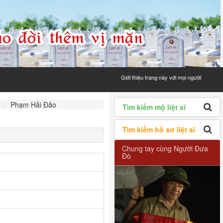
Giới thiệu trang này với mọi người
Phạm Hải Đảo
Tìm kiếm mộ liệt sĩ
Tìm kiếm hồ sơ liệt sĩ
Chung tay cùng Người Đưa
Đò