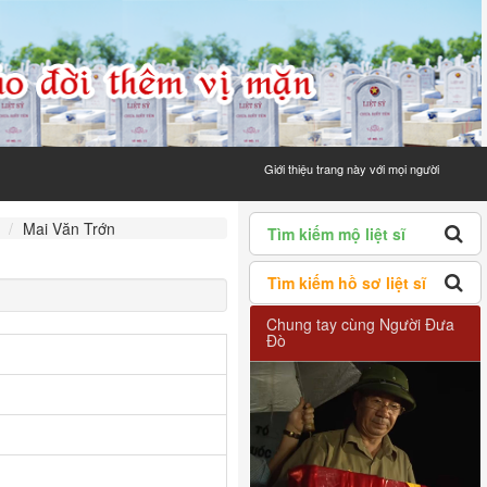
Giới thiệu trang này với mọi người
Mai Văn Trớn
Tìm kiếm mộ liệt sĩ
Tìm kiếm hồ sơ liệt sĩ
Chung tay cùng Người Đưa
Đò