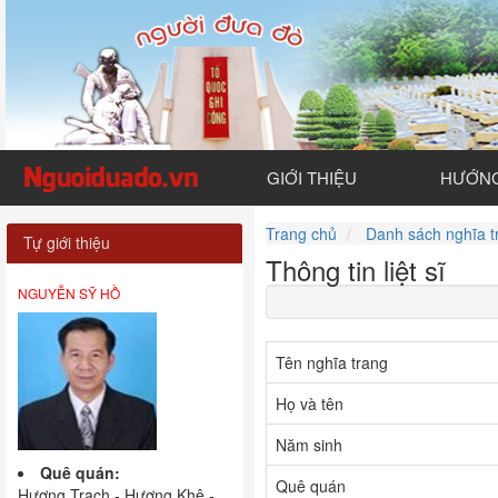
GIỚI THIỆU
HƯỚNG
Trang chủ
Danh sách nghĩa t
Tự giới thiệu
Thông tin liệt sĩ
NGUYỄN SỸ HỒ
Tên nghĩa trang
Họ và tên
Năm sinh
Quê quán:
Quê quán
Hương Trạch - Hương Khê -