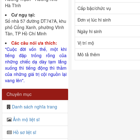
Hà Tĩnh
Cấp bậc/chức vụ
Cư ngụ tại:
Đơn vị lúc hi sinh
Số nhà 57 đường DT747A, khu
phố Cổng Xanh, phường Vĩnh
Ngày hi sinh
Tân, TP Hồ Chí Minh
Các câu nói ưa thích:
Vị trí mộ
"Cuộc đời vốn thế, một khi
Mô tả thêm
tiếng đập trống rỗng của
những chiếc dạ dày tạm lắng
xuống thì tiếng động thì thầm
của những giá trị cội nguồn lại
vang lên".
Chuyên mục
Danh sách nghĩa trang
Ảnh mộ liệt sĩ
Hồ sơ liệt sĩ