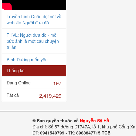
Truyền hình Quân đội nói về
website Người đưa đò
THVL: Người đưa đò - mỗi
bức ảnh là một câu chuyện
tri ân
Bình Dương mến yêu
Thống kê
Hoa đời thường (VTV)
197
Đang Online
Người đưa đò giao lưu với
VOV
2,419,429
Tất cả
Bàn giao HCLS Lê Tiến
Bình tại Thanh Hóa
© Bản quyền thuộc về
Nguyễn Sỹ Hồ
Bàn giao 6 HCLS tại Nghị
Địa chỉ: Số 57 đường DT747A, tổ 1, khu phố Cổng X
Lộc
ĐT:
0941540799
- TK:
8988847715 TCB