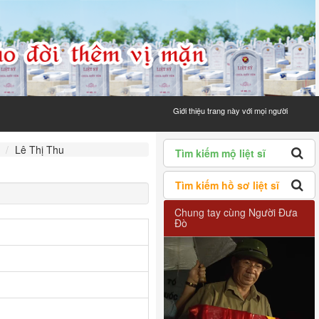
Giới thiệu trang này với mọi người
Lê Thị Thu
Tìm kiếm mộ liệt sĩ
Tìm kiếm hồ sơ liệt sĩ
Chung tay cùng Người Đưa
Đò