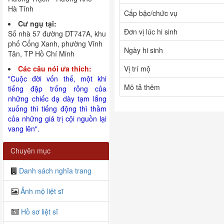
Hà Tĩnh
Cấp bậc/chức vụ
Cư ngụ tại:
Đơn vị lúc hi sinh
Số nhà 57 đường DT747A, khu
phố Cổng Xanh, phường Vĩnh
Ngày hi sinh
Tân, TP Hồ Chí Minh
Các câu nói ưa thích:
Vị trí mộ
"Cuộc đời vốn thế, một khi
Mô tả thêm
tiếng đập trống rỗng của
những chiếc dạ dày tạm lắng
xuống thì tiếng động thì thầm
của những giá trị cội nguồn lại
vang lên".
Chuyên mục
Danh sách nghĩa trang
Ảnh mộ liệt sĩ
Hồ sơ liệt sĩ