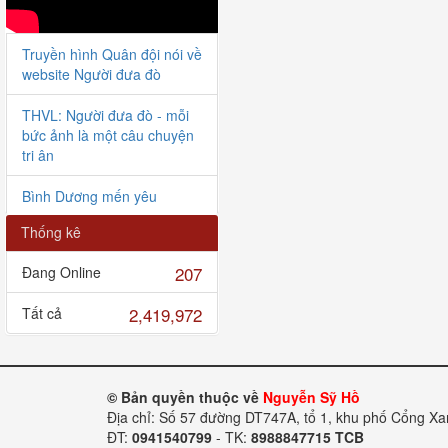
Truyền hình Quân đội nói về
website Người đưa đò
THVL: Người đưa đò - mỗi
bức ảnh là một câu chuyện
tri ân
Bình Dương mến yêu
Thống kê
Hoa đời thường (VTV)
207
Đang Online
Người đưa đò giao lưu với
VOV
2,419,972
Tất cả
Bàn giao HCLS Lê Tiến
Bình tại Thanh Hóa
© Bản quyền thuộc về
Nguyễn Sỹ Hồ
Bàn giao 6 HCLS tại Nghị
Địa chỉ: Số 57 đường DT747A, tổ 1, khu phố Cổng X
Lộc
ĐT:
0941540799
- TK:
8988847715 TCB