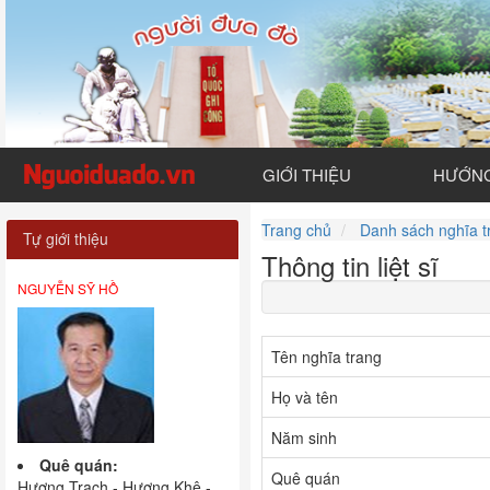
GIỚI THIỆU
HƯỚNG
Trang chủ
Danh sách nghĩa t
Tự giới thiệu
Thông tin liệt sĩ
NGUYỄN SỸ HỒ
Tên nghĩa trang
Họ và tên
Năm sinh
Quê quán:
Quê quán
Hương Trạch - Hương Khê -