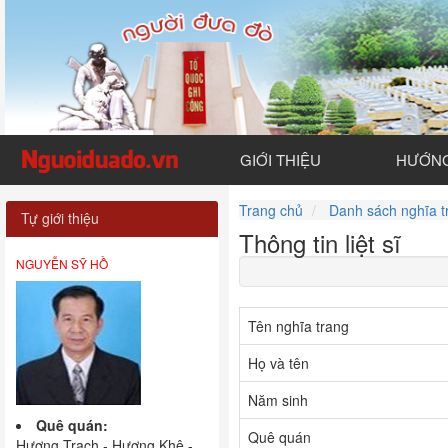
GIỚI THIỆU
HƯỚNG
Trang chủ
Danh sách nghĩa t
Tự giới thiệu
Thông tin liệt sĩ
NGUYỄN SỸ HỒ
Tên nghĩa trang
Họ và tên
Năm sinh
Quê quán:
Quê quán
Hương Trạch - Hương Khê -