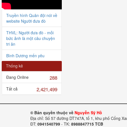
Truyền hình Quân đội nói về
website Người đưa đò
THVL: Người đưa đò - mỗi
bức ảnh là một câu chuyện
tri ân
Bình Dương mến yêu
Thống kê
Hoa đời thường (VTV)
288
Đang Online
Người đưa đò giao lưu với
VOV
2,421,499
Tất cả
Bàn giao HCLS Lê Tiến
Bình tại Thanh Hóa
© Bản quyền thuộc về
Nguyễn Sỹ Hồ
Bàn giao 6 HCLS tại Nghị
Địa chỉ: Số 57 đường DT747A, tổ 1, khu phố Cổng X
Lộc
ĐT:
0941540799
- TK:
8988847715 TCB