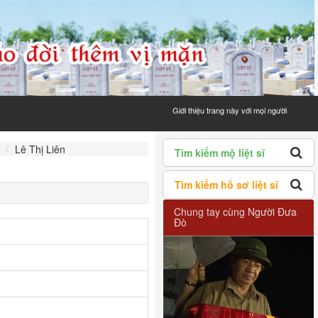
Giới thiệu trang này với mọi người
Lê Thị Liên
Tìm kiếm mộ liệt sĩ
Tìm kiếm hồ sơ liệt sĩ
Chung tay cùng Người Đưa
Đò