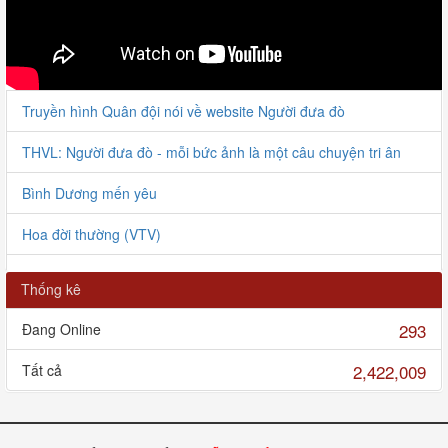
Truyền hình Quân đội nói về website Người đưa đò
THVL: Người đưa đò - mỗi bức ảnh là một câu chuyện tri ân
Bình Dương mến yêu
Hoa đời thường (VTV)
Người đưa đò giao lưu với VOV
Thống kê
Bàn giao HCLS Lê Tiến Bình tại Thanh Hóa
293
Đang Online
Bàn giao 6 HCLS tại Nghị Lộc
2,422,009
Tất cả
Chuyện kể Người đưa đò
Người đưa đò tình nguyện